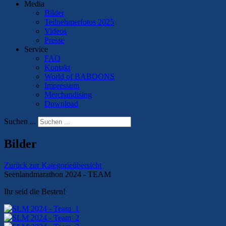
Media
Bilder
Teilnehmerfotos 2025
Videos
Presse
Service
FAQ
Kontakt
World of BABOONS
Impressum
Merchandising
Download
Suchen ...
Bilder
Zurück zur Kategorieübersicht
Seenlandmarathon 2024 - TEAM
Ihr seid die Besten!